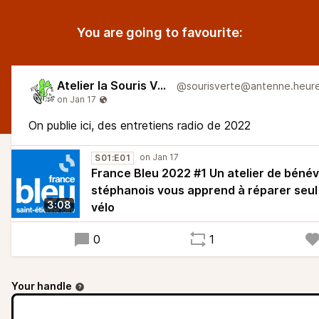
You are going to favourite:
Atelier la Souris Verte
On publie ici, des entretiens radio de 2022
S01:E01
France Bleu 2022 #1 Un atelier de béné
stéphanois vous apprend à réparer seul
3:08
vélo
0
1
Your handle