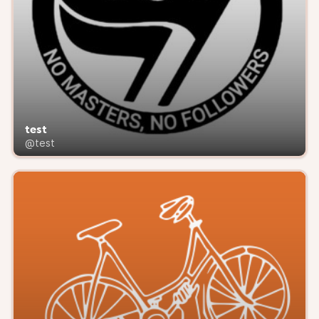
test
@test