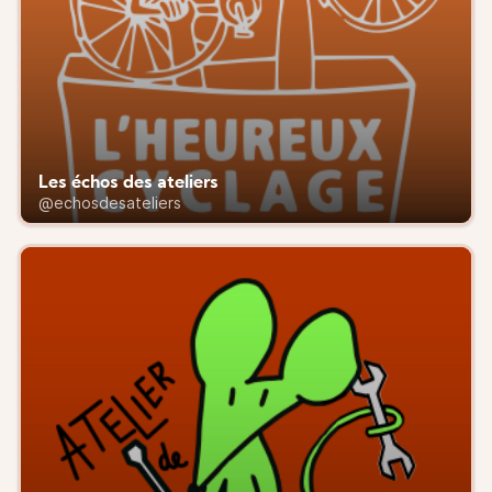
Les échos des ateliers
@echosdesateliers